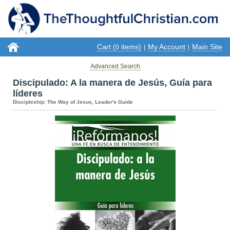
Cart (
items)
My Account
Main Site
0
|
|
Advanced Search
Discipulado: A la manera de Jesús, Guía para
líderes
Discipleship: The Way of Jesus, Leader's Guide